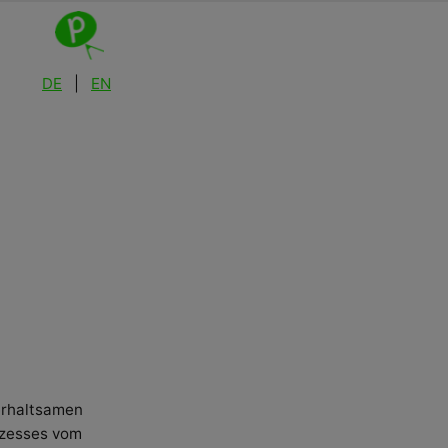
DE
|
EN
terhaltsamen
ozesses vom