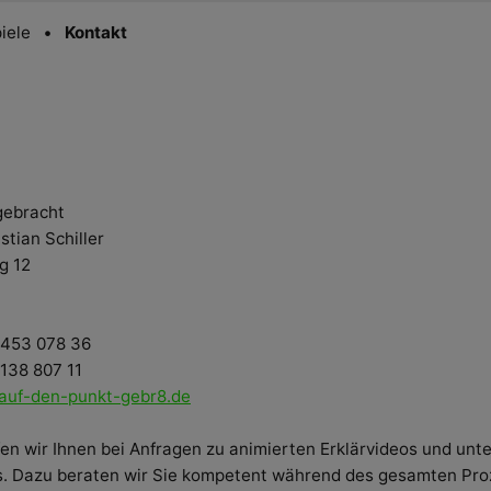
iele
Kontakt
gebracht
stian Schiller
g 12
0 453 078 36
 138 807 11
)auf-den-punkt-gebr8.de
fen wir Ihnen bei Anfragen zu animierten Erklärvideos und un
s. Dazu beraten wir Sie kompetent während des gesamten Pr